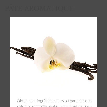
PÂTE AROMATIQUE
Obtenu par ingrédients purs ou par essences
extraites naturellement ou en faisant recours