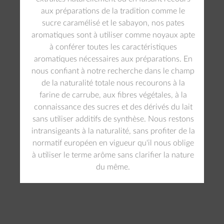
aux préparations de la tradition comme le
sucre caramélisé et le sabayon, nos pates
aromatiques sont à utiliser comme noyaux apte
à conférer toutes les caractéristiques
aromatiques nécessaires aux préparations. En
nous confiant à notre recherche dans le champ
de la naturalité totale nous recourons à la
farine de carrube, aux fibres végétales, à la
connaissance des sucres et des dérivés du lait
sans utiliser additifs de synthèse. Nous restons
intransigeants à la naturalité, sans profiter de la
normatif européen en vigueur qu'il nous oblige
à utiliser le terme arôme sans clarifier la nature
du même.