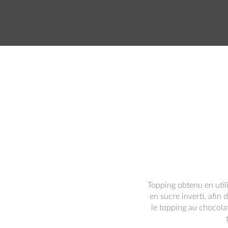
Topping obtenu en utili
en sucre inverti, afin 
le topping au chocolat