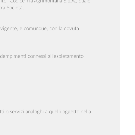
uito "Codice") la Agrimontana S.p.A., quale
tra Società.
iva vigente, e comunque, con la dovuta
i adempimenti connessi all'espletamento
ti o servizi analoghi a quelli oggetto della