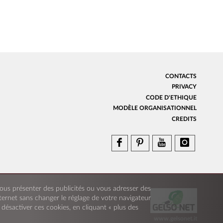
CONTACTS
PRIVACY
CODE D'ETHIQUE
MODÈLE ORGANISATIONNEL
CREDITS
r vous présenter des publicités ou vous adresser des
nternet sans changer le réglage de votre navigateur
ésactiver ces cookies, en cliquant « plus des
www.gelsonet.it