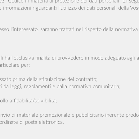
03 "Codice in materia di protezione dei dati personali" (di seg
 informazioni riguardanti l'utilizzo dei dati personali della Vos
resso l'interessato, saranno trattati nel rispetto della normat
ali ha l'esclusiva finalità di provvedere in modo adeguato agl
rticolare per:
ssato prima della stipulazione del contratto;
ti da leggi, regolamenti e dalla normativa comunitaria;
lo affidabilità/solvibilità;
'invio di materiale promozionale e pubblicitario inerente prodot
ordinate di posta elettronica.