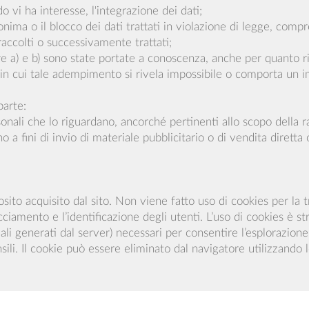
o vi ha interesse, l'integrazione dei dati;
nima o il blocco dei dati trattati in violazione di legge, comp
 raccolti o successivamente trattati;
tere a) e b) sono state portate a conoscenza, anche per quanto rig
aso in cui tale adempimento si rivela impossibile o comporta u
parte:
sonali che lo riguardano, ancorché pertinenti allo scopo della r
no a fini di invio di materiale pubblicitario o di vendita dirett
ito acquisito dal sito. Non viene fatto uso di cookies per la t
cciamento e l’identificazione degli utenti. L’uso di cookies è s
ali generati dal server) necessari per consentire l’esplorazione s
mensili. Il cookie può essere eliminato dal navigatore utilizzan