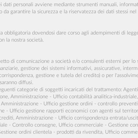
o dei dati personali avviene mediante strumenti manuali, informa
 da garantire la sicurezza e la riservatezza dei dati stessi nel
a obbligatoria dovendosi dare corso agli adempimenti di legge e f
on la nostra società.
ggetto di comunicazione a società e/o consulenti esterni per l
anziarie, gestione dei sistemi informativi, assicurative, inter
orrispondenza, gestione e tutela del credito) o per l'assolvim
saranno diffusi.
eguenti categorie di soggetti incaricati del trattamento: Agent
one, Amministrazione - Ufficio contabilità analitica-industriale
, Amministrazione - Ufficio gestione ordini - controllo prevent
 - Ufficio gestione rapporti economici con agenti sul territori
rediti, Amministrazione - Ufficio corrispondenza entrata/uscita
iale - Controllo consegne, Ufficio commerciale - Gestione cont
estione ordini clientela - prodotti da rivendita, Ufficio commer