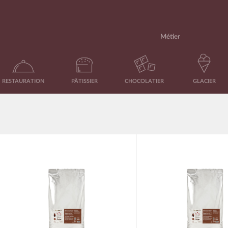
Métier
RESTAURATION
PÂTISSIER
CHOCOLATIER
GLACIER