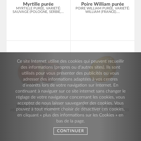
Myrtille purée
Poire William purée
MYRTILLE PURÉE, VARIETÉ:
POIRE WILLIAM PURÉE, VARIETÉ:
SAUVAGE (POLOGNE, SERBIE,...
WILLIAM (FRANCE)....
Ce site Internet utilise des cookies qui peuvent recueillir
des informations (propres ou d'autres sites). Ils sont
utilisés pour vous présenter des publicités ou vous
adresser des informations adaptées à vos centres
d’intérêts lors de votre navigation sur Internet. En
continuant à naviguer sur ce site internet sans changer le
réglage de votre navigateur concernant les cookies, vous
acceptez de nous laisser sauvegarder des cookies. Vous
Rouelles d’orange
Pêche blanche purée
pouvez à tout moment choisir de désactiver ces cookies,
TRANCHES D’ORANGE COUPÉES
PÊCHE BLANCHE PURÉE, VARIETÉ:
RÉGULIÈREMENT. ORIGINÉS...
WHILITELADY ET...
en cliquant « plus des informations sur les Cookies » en
bas de la page.
CONTINUER