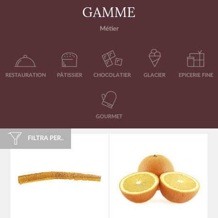
GAMME
Métier
RESTAURATION
PÂTISSIER
CHOCOLATIER
GLACIER
EPICERIE FINE
GOURMET
FILTRA PER..