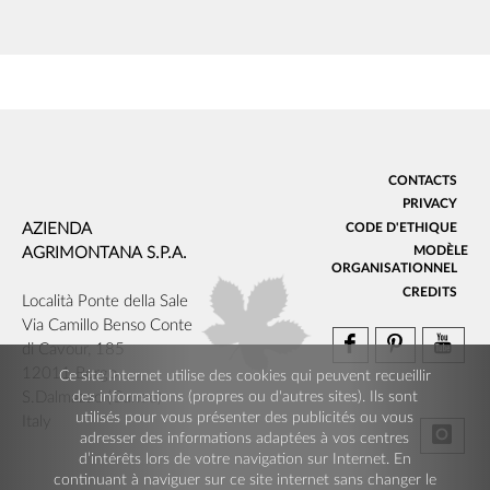
CONTACTS
PRIVACY
AZIENDA
CODE D'ETHIQUE
MODÈLE
AGRIMONTANA S.P.A.
ORGANISATIONNEL
CREDITS
Località Ponte della Sale
Via Camillo Benso Conte
di Cavour, 185
12011 Borgo
Ce site Internet utilise des cookies qui peuvent recueillir
S.Dalmazzo (Cuneo)
des informations (propres ou d'autres sites). Ils sont
utilisés pour vous présenter des publicités ou vous
Italy
adresser des informations adaptées à vos centres
d’intérêts lors de votre navigation sur Internet. En
continuant à naviguer sur ce site internet sans changer le