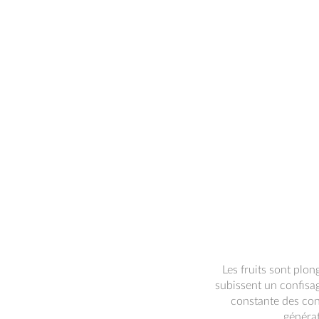
Les fruits sont plon
subissent un confisag
constante des con
générat