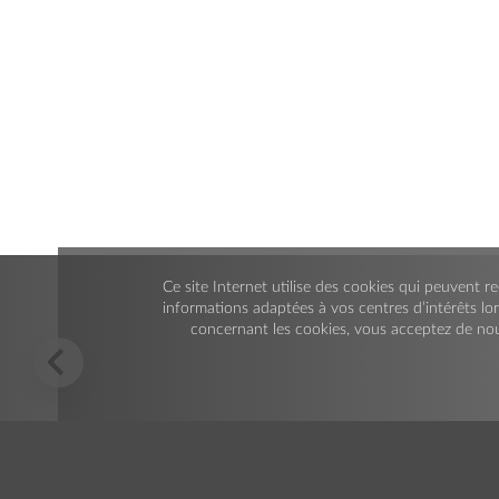
AZIENDA AGRIMONTANA S.P.A.
Località Ponte della Sale
Via Camillo Benso Conte di Cavour, 185
12011 Borgo S.Dalmazzo (Cuneo)
Italy
Ce site Internet utilise des cookies qui peuvent re
Certifications
informations adaptées à vos centres d’intérêts lor
Système de Gestion Environnementale UNI EN ISO 14001:2015
concernant les cookies, vous acceptez de nou
Système de Gestion pour la Qualité UNI EN ISO 9001:2015
Santé et sécurité UNI EN ISO 45001:2018