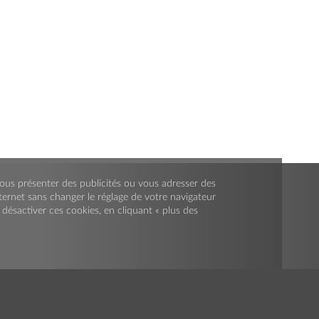
CONTACTS
PRIVACY
CODE D'ETHIQUE
MODÈLE ORGANISATIONNEL
CREDITS
r vous présenter des publicités ou vous adresser des
nternet sans changer le réglage de votre navigateur
ésactiver ces cookies, en cliquant « plus des
www.gelsonet.it
© 2026 Azienda Agrimontana S.p.A.