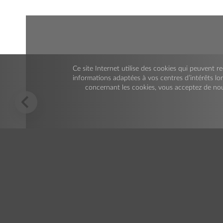
Via Camillo Benso Conte di Cavour, 185
12011 Borgo S.Dalmazzo (Cuneo)
Italy
Ce site Internet utilise des cookies qui peuvent re
Certifications
informations adaptées à vos centres d’intérêts lor
Système de Gestion Environnementale UNI EN ISO 14001:2015
concernant les cookies, vous acceptez de nou
Système de Gestion pour la Qualité UNI EN ISO 9001:2015
Santé et sécurité UNI EN ISO 45001:2018