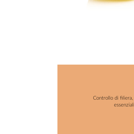
Controllo di filier
essenzial