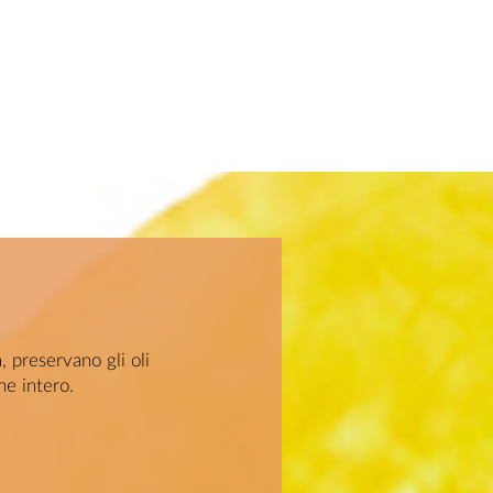
, preservano gli oli
ne intero.