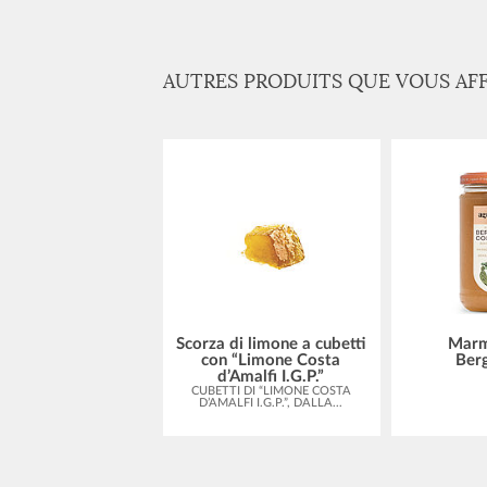
AUTRES PRODUITS QUE VOUS AF
ettura le Extra -
Scorza di limone a cubetti
Marm
Pesche
con “Limone Costa
Ber
O ZUCCHERO RISPETTO
d’Amalfi I.G.P.”
RICETTA CLASSICA...
CUBETTI DI “LIMONE COSTA
D’AMALFI I.G.P.”, DALLA...