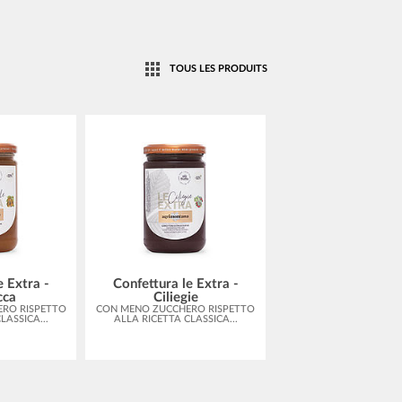
TOUS LES PRODUITS
e Extra -
Confettura le Extra -
Confettura le Ex
cca
Ciliegie
Amarene
RO RISPETTO
CON MENO ZUCCHERO RISPETTO
CON MENO ZUCCHERO R
LASSICA...
ALLA RICETTA CLASSICA...
ALLA RICETTA CLASSI